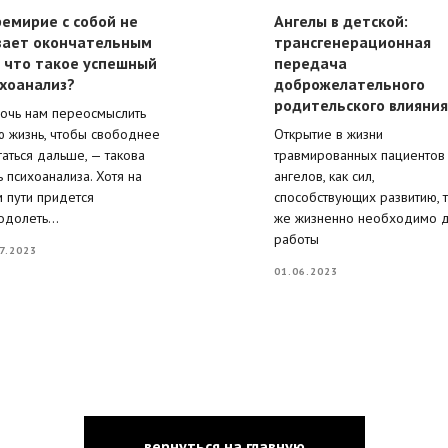
емирие с собой не
Ангелы в детской:
вает окончательным
трансгенерационная
 что такое успешный
передача
хоанализ?
доброжелательного
родительского влияния
очь нам переосмыслить
ю жизнь, чтобы свободнее
Открытие в жизни
гаться дальше, — такова
травмированных пациентов
 психоанализа. Хотя на
ангелов, как сил,
м пути придется
способствующих развитию, т
одолеть...
же жизненно необходимо 
работы
7.2023
01.06.2023
вернуться на главную