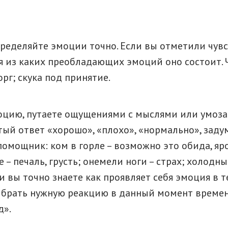
определяйте эмоции точно. Если вы отметили чувс
я из каких преобладающих эмоций оно состоит. Ч
орг; скука под принятие.
оцию, путаете ощущениями с мыслями или умоза
стый ответ «хорошо», «плохо», «нормально», заду
омощник: ком в горле – возможно это обида, яро
е – печаль, грусть; онемели ноги – страх; холодны
сли вы точно знаете как проявляет себя эмоция в 
выбрать нужную реакцию в данный момент времен
д».