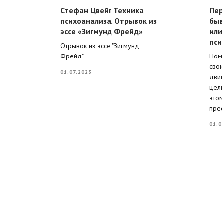
Стефан Цвейг Техника
Пер
психоанализа. Отрывок из
бы
эссе «Зигмунд Фрейд»
или
о
пси
Отрывок из эссе "Зигмунд
ей
Фрейд"
Пом
сво
01.07.2023
дви
цель
это
пре
01.0