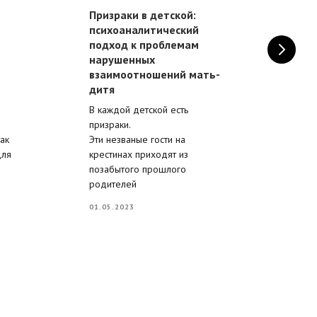
Призраки в детской:
Тр
психоаналитический
пе
подход к проблемам
Сов
нарушенных
фен
взаимоотношений мать-
пер
дитя
меж
В каждой детской есть
се
призраки.
25.
ак
Эти незваные гости на
для
крестинах приходят из
позабытого прошлого
родителей
01.05.2023